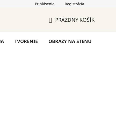
Prihlásenie
Registrácia
by
Hodnotenie obchodu
Blog
Kontakty
PRÁZDNY KOŠÍK
NÁKUPNÝ
KOŠÍK
BA
TVORENIE
OBRAZY NA STENU
VÝPR