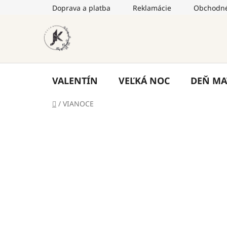
Prejsť
Doprava a platba
Reklamácie
Obchodné
na
obsah
VALENTÍN
VEĽKÁ NOC
DEŇ MA
Domov
/
VIANOCE