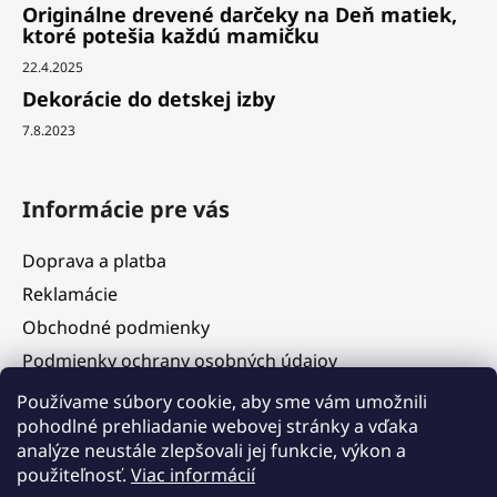
Originálne drevené darčeky na Deň matiek,
ktoré potešia každú mamičku
22.4.2025
Dekorácie do detskej izby
7.8.2023
Informácie pre vás
Doprava a platba
Reklamácie
Obchodné podmienky
Podmienky ochrany osobných údajov
Služby
Používame súbory cookie, aby sme vám umožnili
pohodlné prehliadanie webovej stránky a vďaka
Hodnotenie obchodu
analýze neustále zlepšovali jej funkcie, výkon a
Blog
použiteľnosť.
Viac informácií
Kontakty