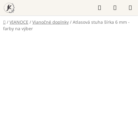
Prejsť
Hľadať
NÁKUP
na
KOŠÍK
obsah
Domov
/
VIANOCE
/
Vianočné doplnky
/
Atlasová stuha šírka 6 mm -
farby na výber