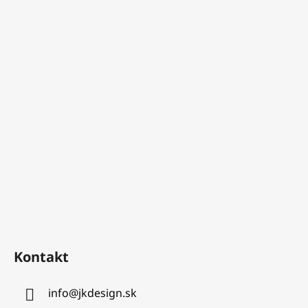
Kontakt
info
@
jkdesign.sk