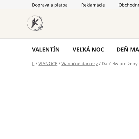
Prejsť
Doprava a platba
Reklamácie
Obchodné
na
obsah
VALENTÍN
VEĽKÁ NOC
DEŇ MA
Domov
/
VIANOCE
/
Vianočné darčeky
/
Darčeky pre ženy