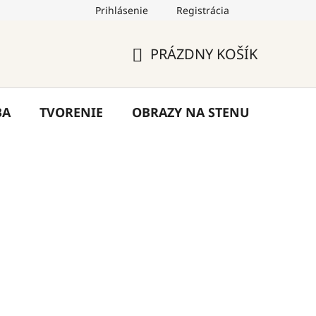
Prihlásenie
Registrácia
by
Hodnotenie obchodu
Blog
Kontakty
PRÁZDNY KOŠÍK
NÁKUPNÝ
KOŠÍK
BA
TVORENIE
OBRAZY NA STENU
VÝPR