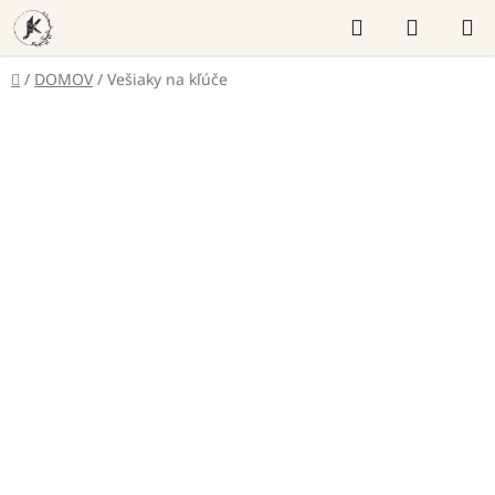
Prejsť
Hľadať
NÁKUP
na
KOŠÍK
obsah
Domov
/
DOMOV
/
Vešiaky na kľúče