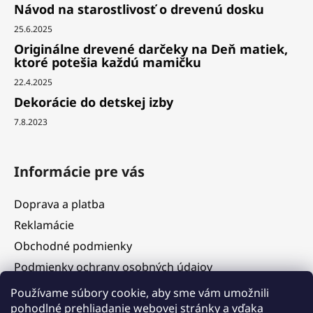
Návod na starostlivosť o drevenú dosku
25.6.2025
Originálne drevené darčeky na Deň matiek,
ktoré potešia každú mamičku
22.4.2025
Dekorácie do detskej izby
7.8.2023
Informácie pre vás
Doprava a platba
Reklamácie
Obchodné podmienky
Podmienky ochrany osobných údajov
Služby
Používame súbory cookie, aby sme vám umožnili
pohodlné prehliadanie webovej stránky a vďaka
Hodnotenie obchodu