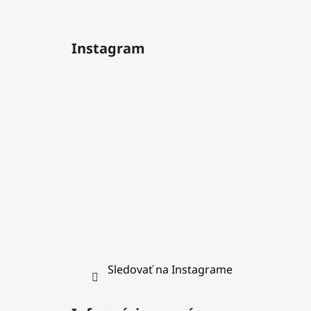
Z
á
Instagram
p
ä
t
i
e
Sledovať na Instagrame