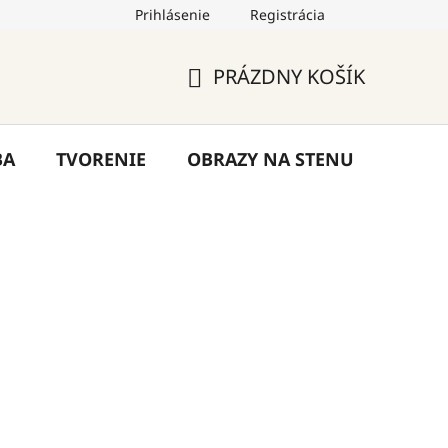
Prihlásenie
Registrácia
by
Hodnotenie obchodu
Blog
Kontakty
PRÁZDNY KOŠÍK
NÁKUPNÝ
KOŠÍK
BA
TVORENIE
OBRAZY NA STENU
VÝPR