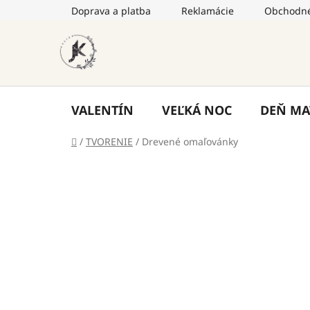
Prejsť
Doprava a platba
Reklamácie
Obchodné
na
obsah
VALENTÍN
VEĽKÁ NOC
DEŇ MA
Domov
/
TVORENIE
/
Drevené omaľovánky