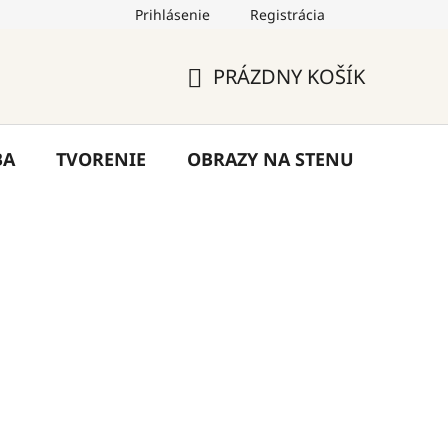
Prihlásenie
Registrácia
by
Hodnotenie obchodu
Blog
Kontakty
PRÁZDNY KOŠÍK
NÁKUPNÝ
KOŠÍK
BA
TVORENIE
OBRAZY NA STENU
VÝPR