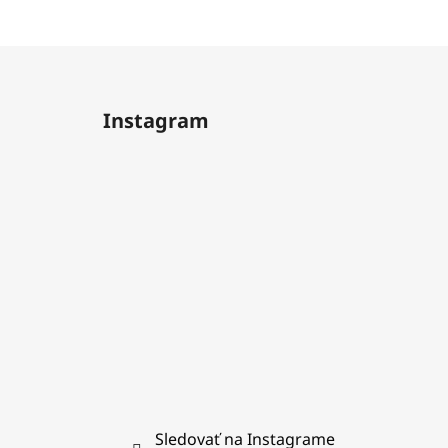
Z
á
Instagram
p
ä
t
i
e
Sledovať na Instagrame