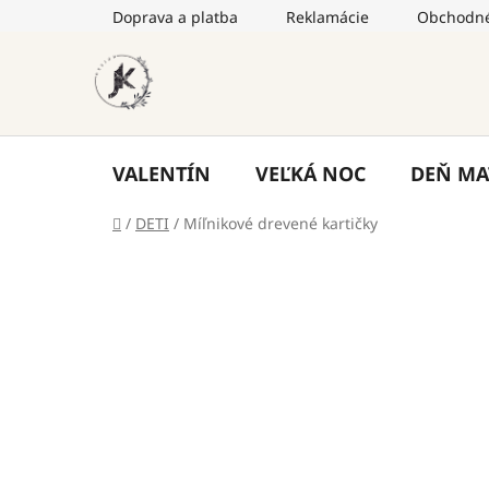
Prejsť
Doprava a platba
Reklamácie
Obchodné
na
obsah
VALENTÍN
VEĽKÁ NOC
DEŇ MA
Domov
/
DETI
/
Míľnikové drevené kartičky