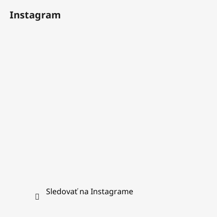
á
Instagram
p
ä
t
i
e
Sledovať na Instagrame