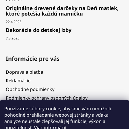
Originálne drevené darčeky na Deň matiek,
ktoré potešia každú mamičku
22.4.2025
Dekorácie do detskej izby
7.8.2023
Informácie pre vás
Doprava a platba
Reklamácie
Obchodné podmienky
Podmienky ochrany osobných údajov
Služby
Používame súbory cookie, aby sme vám umožnili
pohodlné prehliadanie webovej stránky a vďaka
Hodnotenie obchodu
analýze neustále zlepšovali jej funkcie, výkon a
Blog
použiteľnosť.
Viac informácií