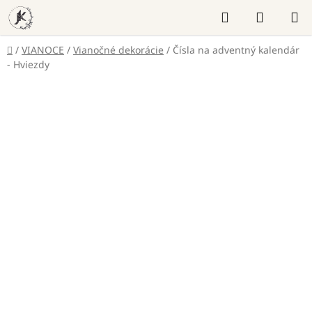
Prejsť
Hľadať
NÁKUP
na
KOŠÍK
obsah
Domov
/
VIANOCE
/
Vianočné dekorácie
/
Čísla na adventný kalendár
- Hviezdy