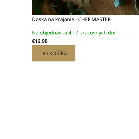
Doska na krájanie - CHEF MASTER
Priemerné
Na objednávku 4 - 7 pracovných dní
hodnotenie
€16,90
produktu
je
DO KOŠÍKA
5,0
z
5
hviezdičiek.