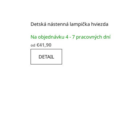
Detská nástenná lampička hviezda
Priemerné
Na objednávku 4 - 7 pracovných dní
hodnotenie
€41,90
od
produktu
je
DETAIL
5,0
z
5
hviezdičiek.