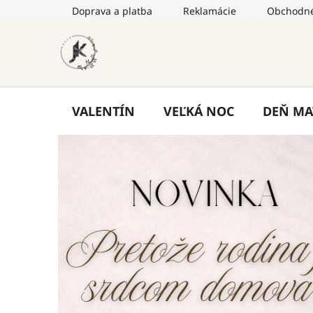
Prejsť
Doprava a platba
Reklamácie
Obchodné
na
obsah
VALENTÍN
VEĽKÁ NOC
DEŇ MA