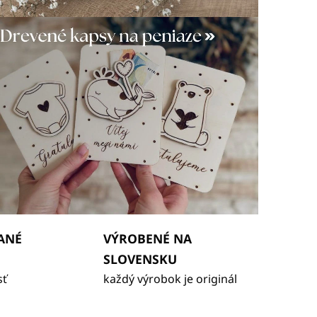
úce
ANÉ
VÝROBENÉ NA
SLOVENSKU
sť
každý výrobok je originál