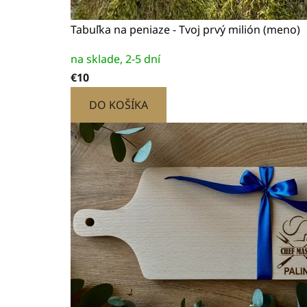
Tabuľka na peniaze - Tvoj prvý milión (meno)
Priemerné
na sklade, 2-5 dní
hodnotenie
€10
produktu
je
DO KOŠÍKA
5,0
z
5
hviezdičiek.