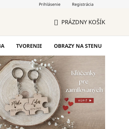
Prihlásenie
Registrácia
by
Hodnotenie obchodu
Blog
Kontakty
PRÁZDNY KOŠÍK
NÁKUPNÝ
KOŠÍK
BA
TVORENIE
OBRAZY NA STENU
VÝPR