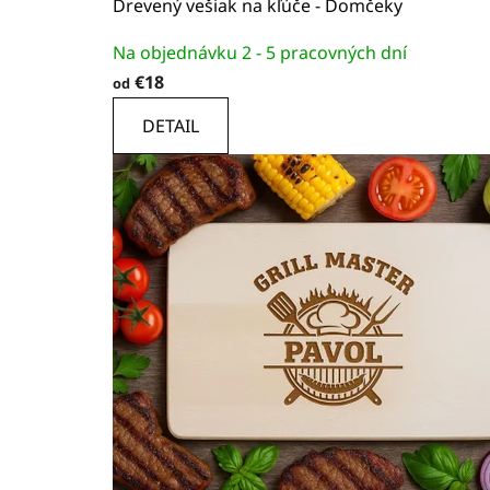
Drevený vešiak na kľúče - Domčeky
Priemerné
Na objednávku 2 - 5 pracovných dní
hodnotenie
€18
od
produktu
je
DETAIL
5,0
z
5
hviezdičiek.