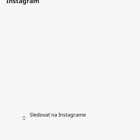
Instagram
p
ä
t
i
e
Sledovať na Instagrame