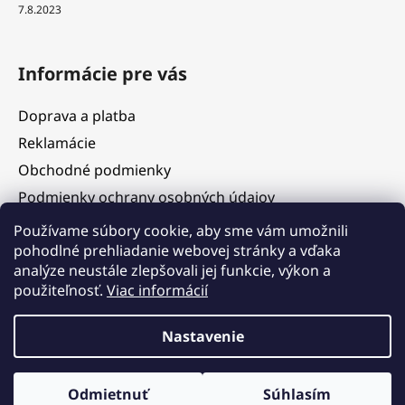
7.8.2023
Informácie pre vás
Doprava a platba
Reklamácie
Obchodné podmienky
Podmienky ochrany osobných údajov
Služby
Používame súbory cookie, aby sme vám umožnili
pohodlné prehliadanie webovej stránky a vďaka
Hodnotenie obchodu
analýze neustále zlepšovali jej funkcie, výkon a
Blog
použiteľnosť.
Viac informácií
Kontakty
Vážení zákazníci, v termíne 5. 8. – 11. 8. 2026 čerpáme
Nastavenie
dovolenku. V tomto období budú objednávky prijímané, ich
expedícia však bude dočasne pozastavená. Postupné
vybavovanie a odosielanie objednávok začneme od 12. 8. 2026 v
Vytvoril Shoptet
poradí, v akom boli prijaté. Ďakujeme za pochopenie a tešíme sa
Odmietnuť
Súhlasím
Copyright 2026
JK Design
. Všetky práva vyhradené.