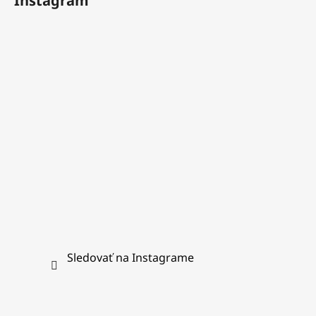
Instagram
p
ä
t
i
e
Sledovať na Instagrame