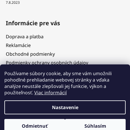
7.8.2023
Informácie pre vás
Doprava a platba
Reklamácie
Obchodné podmienky
Podmienky ochrany osobných údajov
Služby
Používame súbory cookie, aby sme vám umožnili
pohodlné prehliadanie webovej stránky a vďaka
Hodnotenie obchodu
analýze neustále zlepšovali jej funkcie, výkon a
Blog
použiteľnosť.
Viac informácií
Kontakty
Vážení zákazníci, v termíne 5. 8. – 11. 8. 2026 čerpáme
Nastavenie
dovolenku. V tomto období budú objednávky prijímané, ich
expedícia však bude dočasne pozastavená. Postupné
vybavovanie a odosielanie objednávok začneme od 12. 8. 2026 v
Vytvoril Shoptet
poradí, v akom boli prijaté. Ďakujeme za pochopenie a tešíme sa
Odmietnuť
Súhlasím
Copyright 2026
JK Design
. Všetky práva vyhradené.
na Vaše objednávky.