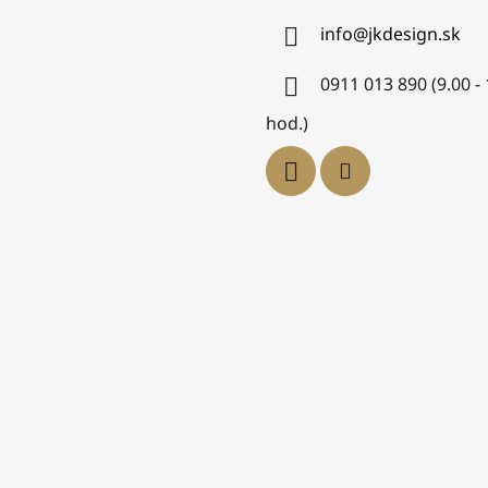
info
@
jkdesign.sk
0911 013 890 (9.00 -
hod.)