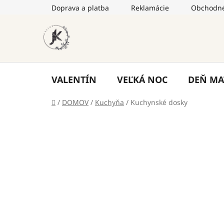
Prejsť
Doprava a platba
Reklamácie
Obchodné
na
obsah
VALENTÍN
VEĽKÁ NOC
DEŇ MA
Domov
/
DOMOV
/
Kuchyňa
/
Kuchynské dosky