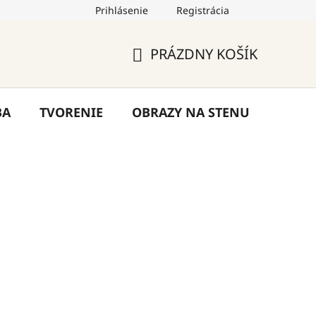
Prihlásenie
Registrácia
by
Hodnotenie obchodu
Blog
Kontakty
PRÁZDNY KOŠÍK
NÁKUPNÝ
KOŠÍK
BA
TVORENIE
OBRAZY NA STENU
VÝPR