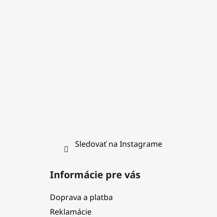
ä
t
i
e
Sledovať na Instagrame
Informácie pre vás
Doprava a platba
Reklamácie