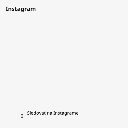
á
Instagram
p
ä
t
i
e
Sledovať na Instagrame