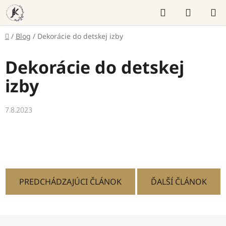
Prejsť
Hľadať
NÁKUP
na
KOŠÍK
obsah
Domov
/
Blog
/
Dekorácie do detskej izby
Dekorácie do detskej
izby
7.8.2023
PREDCHÁDZAJÚCI ČLÁNOK
ĎALŠÍ ČLÁNOK
Z