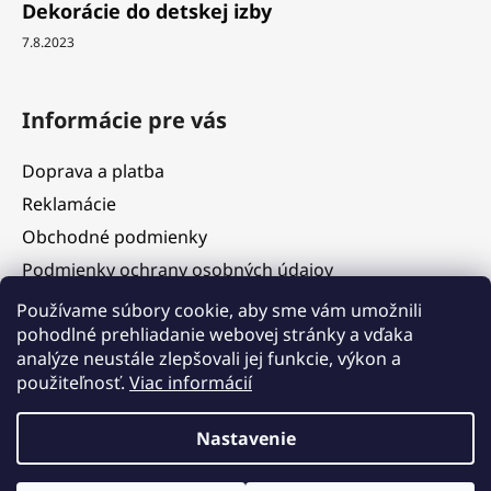
Dekorácie do detskej izby
7.8.2023
Informácie pre vás
Doprava a platba
Reklamácie
Obchodné podmienky
Podmienky ochrany osobných údajov
Služby
Používame súbory cookie, aby sme vám umožnili
pohodlné prehliadanie webovej stránky a vďaka
Hodnotenie obchodu
analýze neustále zlepšovali jej funkcie, výkon a
Blog
použiteľnosť.
Viac informácií
Kontakty
Vážení zákazníci, v termíne 5. 8. – 11. 8. 2026 čerpáme
Nastavenie
dovolenku. V tomto období budú objednávky prijímané, ich
expedícia však bude dočasne pozastavená. Postupné
vybavovanie a odosielanie objednávok začneme od 12. 8. 2026 v
Vytvoril Shoptet