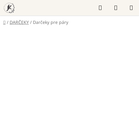
Prejsť
Hľadať
NÁKUP
na
KOŠÍK
obsah
Domov
/
DARČEKY
/
Darčeky pre páry