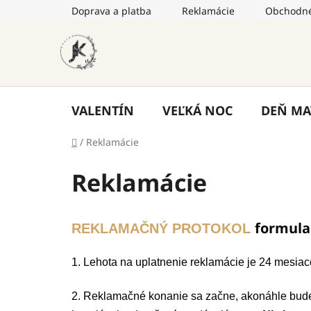
Prejsť
Doprava a platba
Reklamácie
Obchodné
na
obsah
VALENTÍN
VEĽKÁ NOC
DEŇ MA
Domov
/
Reklamácie
Reklamácie
formula
REKLAMAČNÝ PROTOKOL
1. Lehota na uplatnenie reklamácie je 24 mesiac
2. Reklamačné konanie sa začne, akonáhle bude