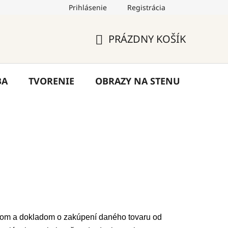
Prihlásenie
Registrácia
by
Hodnotenie obchodu
Blog
Kontakty
PRÁZDNY KOŠÍK
NÁKUPNÝ
KOŠÍK
BA
TVORENIE
OBRAZY NA STENU
VÝPR
tom a dokladom o zakúpení daného tovaru od