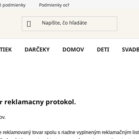
 podmienky
Podmienky ochrany osobných údajov
Služ
TIEK
DARČEKY
DOMOV
DETI
SVAD
reklamacny protokol
.
r
ov.
 reklamovaný tovar spolu s riadne vyplneným reklamačným lis