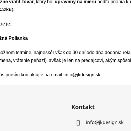
žné vrátiť tovar
, ktorý bol
upravený na mieru
podľa priania ku
ákazku
).
ie je:
žná Polianka
ožnom termíne, najneskôr však do 30 dní odo dňa dodania rek
mena, vrátenie peňazí), avšak je len na predajcovi, akým spôs
ás prosím kontaktujte na email:
info@jkdesign.sk
Kontakt
info
@
jkdesign.sk