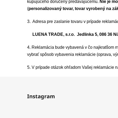
kupujúceho doručený predávajúcemu.
Nie je mo
(
personalizovaný tovar, tovar vyrobený na z
3. Adresa pre zaslanie tovaru v prípade reklamác
LUENA TRADE, s.r.o. Jedlinka 5, 086 36 Ni
4. Reklamácia bude vybavená v čo najkratšom m
vybrať spôsob vybavenia reklamácie (oprava, vý
5. V prípade otázok ohľadom Vašej reklamácie n
Z
á
Instagram
p
ä
t