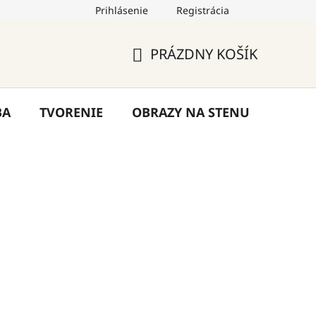
Prihlásenie
Registrácia
by
Hodnotenie obchodu
Blog
Kontakty
PRÁZDNY KOŠÍK
NÁKUPNÝ
KOŠÍK
BA
TVORENIE
OBRAZY NA STENU
VÝPR