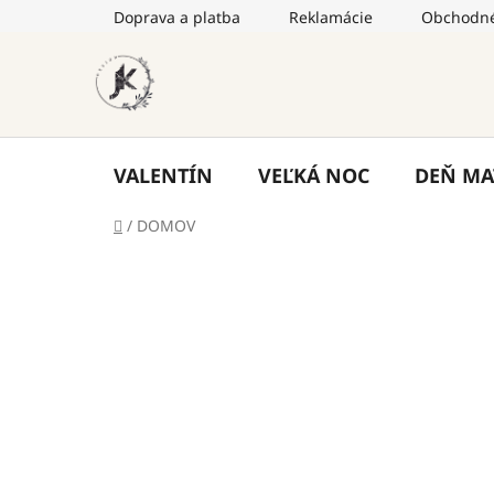
Prejsť
Doprava a platba
Reklamácie
Obchodné
na
obsah
VALENTÍN
VEĽKÁ NOC
DEŇ MA
Domov
/
DOMOV