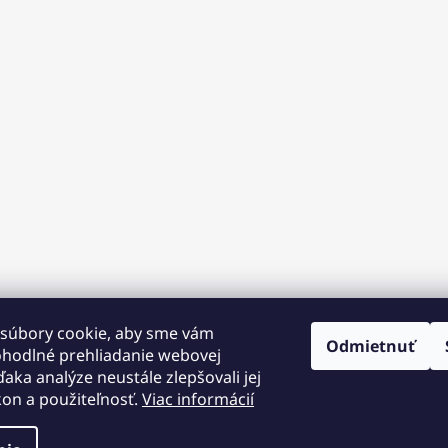
súbory cookie, aby sme vám
Odmietnuť
ohodlné prehliadanie webovej
ďaka analýze neustále zlepšovali jej
kon a použiteľnosť.
Viac informácií
 12.
 na