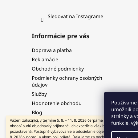
Sledovať na Instagrame
Informácie pre vás
Doprava a platba
Reklamácie
Obchodné podmienky
Podmienky ochrany osobných
údajov
Služby
Používame 
Hodnotenie obchodu
umožnili p
Blog
stránky a v
Vážení zákazníci, v termíne 5. 8. – 11. 8. 2026 čerpáme dovolenku. V tomto
Kontakty
funkcie, vý
období budú objednávky prijímané, ich expedícia však bude dočasne
pozastavená. Postupné vybavovanie a odosielanie objednávok začneme od
8. 2026 v poradí, v akom boli prijaté. Ďakujeme za pochopenie a tešíme sa