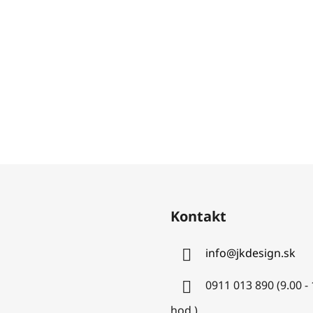
Kontakt
info
@
jkdesign.sk
0911 013 890 (9.00 -
hod.)