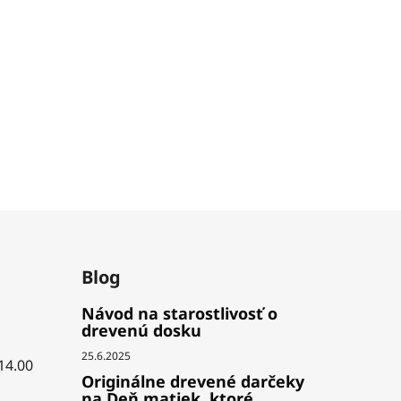
Blog
Návod na starostlivosť o
drevenú dosku
25.6.2025
 14.00
Originálne drevené darčeky
na Deň matiek, ktoré