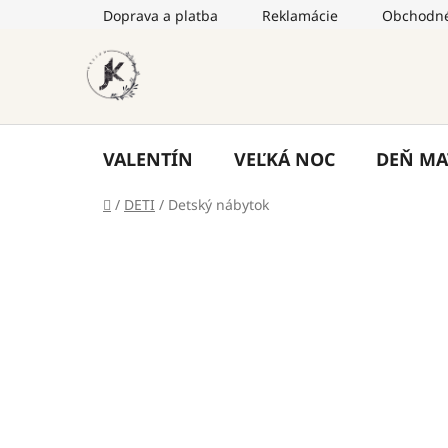
Prejsť
Doprava a platba
Reklamácie
Obchodné
na
obsah
VALENTÍN
VEĽKÁ NOC
DEŇ MA
Domov
/
DETI
/
Detský nábytok