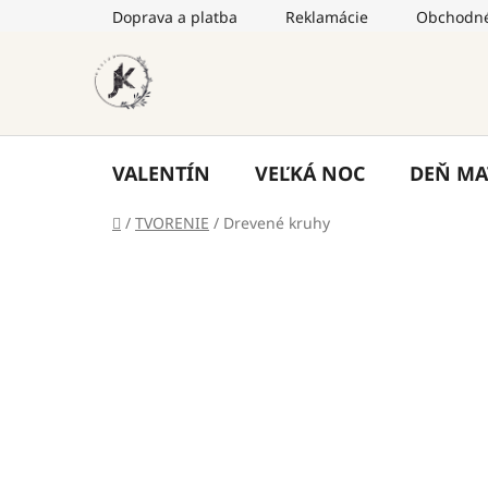
Prejsť
Doprava a platba
Reklamácie
Obchodné
na
obsah
VALENTÍN
VEĽKÁ NOC
DEŇ MA
Domov
/
TVORENIE
/
Drevené kruhy