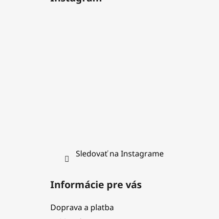
p
ä
t
i
e
Sledovať na Instagrame
Informácie pre vás
Doprava a platba