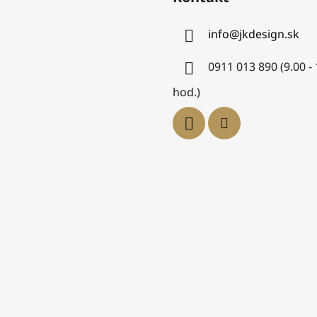
info
@
jkdesign.sk
0911 013 890 (9.00 -
hod.)