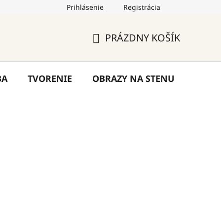
Prihlásenie
Registrácia
by
Hodnotenie obchodu
Blog
Kontakty
PRÁZDNY KOŠÍK
NÁKUPNÝ
KOŠÍK
BA
TVORENIE
OBRAZY NA STENU
VÝPR