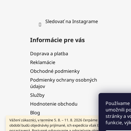
Sledovať na Instagrame
Informácie pre vás
Doprava a platba
Reklamácie
Obchodné podmienky
Podmienky ochrany osobných
údajov
Služby
Používame 
Hodnotenie obchodu
umožnili p
Blog
stránky a v
Vážení zákazníci, v termíne 5. 8. – 11. 8. 2026 čerpáme dovolenku. V tomto
Kontakty
funkcie, vý
období budú objednávky prijímané, ich expedícia však bude dočasne
pozastavená. Postupné vybavovanie a odosielanie objednávok začneme od