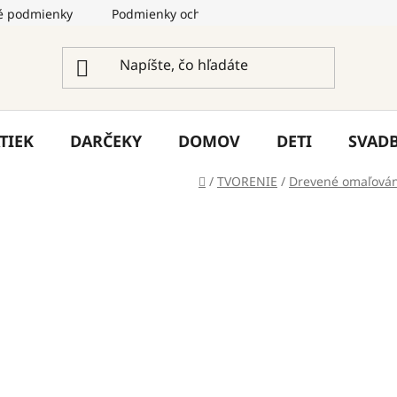
 podmienky
Podmienky ochrany osobných údajov
Služ
TIEK
DARČEKY
DOMOV
DETI
SVAD
Domov
/
TVORENIE
/
Drevené omaľová