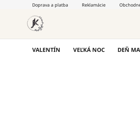
Prejsť
Doprava a platba
Reklamácie
Obchodné
na
obsah
VALENTÍN
VEĽKÁ NOC
DEŇ MA