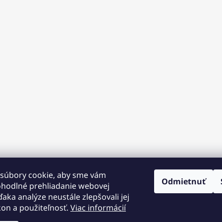
súbory cookie, aby sme vám
Odmietnuť
ohodlné prehliadanie webovej
ďaka analýze neustále zlepšovali jej
kon a použiteľnosť.
Viac informácií
 12.