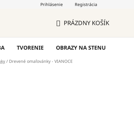
Prihlásenie
Registrácia
by
Hodnotenie obchodu
Blog
Kontakty
PRÁZDNY KOŠÍK
NÁKUPNÝ
KOŠÍK
BA
TVORENIE
OBRAZY NA STENU
VÝPR
nky
/
Drevené omaľovánky - VIANOCE