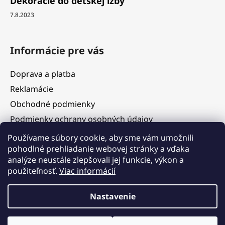
Dekorácie do detskej izby
7.8.2023
Informácie pre vás
Doprava a platba
Reklamácie
Obchodné podmienky
Podmienky ochrany osobných údajov
Služby
Používame súbory cookie, aby sme vám umožnili
pohodlné prehliadanie webovej stránky a vďaka
Hodnotenie obchodu
analýze neustále zlepšovali jej funkcie, výkon a
Blog
použiteľnosť.
Viac informácií
Kontakty
Vážení zákazníci, v termíne 5. 8. – 11. 8. 2026 čerpáme
Nastavenie
dovolenku. V tomto období budú objednávky prijímané, ich
expedícia však bude dočasne pozastavená. Postupné
vybavovanie a odosielanie objednávok začneme od 12. 8. 2026 v
Vytvoril Shoptet