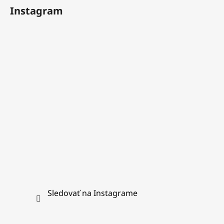
á
Instagram
p
ä
t
i
e
Sledovať na Instagrame