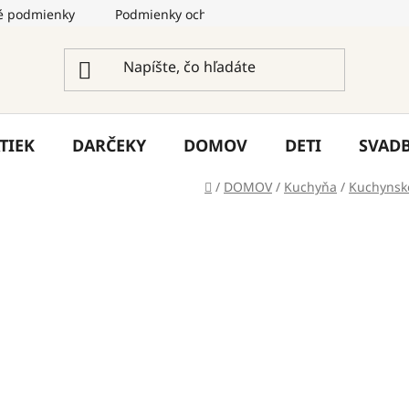
 podmienky
Podmienky ochrany osobných údajov
Služ
TIEK
DARČEKY
DOMOV
DETI
SVAD
Domov
/
DOMOV
/
Kuchyňa
/
Kuchynsk