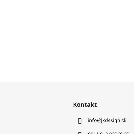
Kontakt
info
@
jkdesign.sk