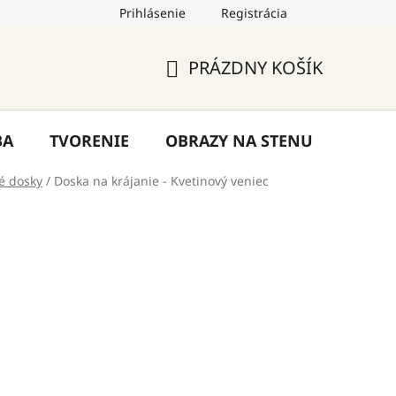
Prihlásenie
Registrácia
by
Hodnotenie obchodu
Blog
Kontakty
PRÁZDNY KOŠÍK
NÁKUPNÝ
KOŠÍK
BA
TVORENIE
OBRAZY NA STENU
VÝPR
é dosky
/
Doska na krájanie - Kvetinový veniec