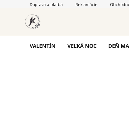
Prejsť
Doprava a platba
Reklamácie
Obchodné
na
obsah
VALENTÍN
VEĽKÁ NOC
DEŇ MA