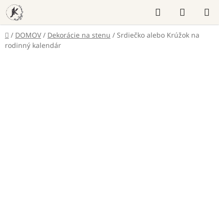
Prejsť
Hľadať
NÁKUP
na
KOŠÍK
obsah
Domov
/
DOMOV
/
Dekorácie na stenu
/
Srdiečko alebo Krúžok na
rodinný kalendár