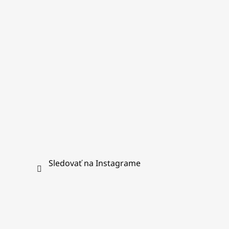
t
i
e
Sledovať na Instagrame