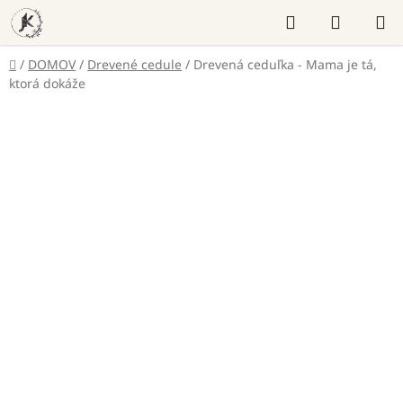
Prejsť
Hľadať
NÁKUP
na
KOŠÍK
obsah
Domov
/
DOMOV
/
Drevené cedule
/
Drevená ceduľka - Mama je tá,
ktorá dokáže