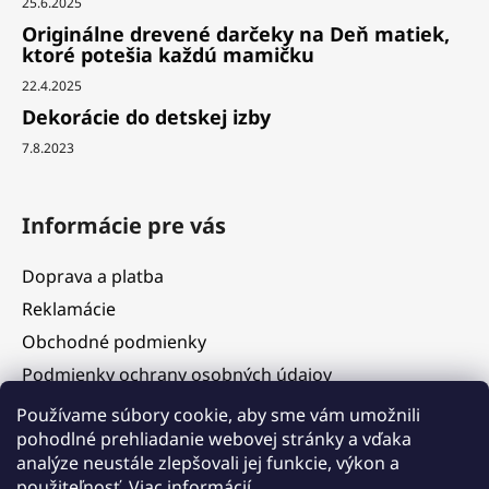
25.6.2025
Originálne drevené darčeky na Deň matiek,
ktoré potešia každú mamičku
22.4.2025
Dekorácie do detskej izby
7.8.2023
Informácie pre vás
Doprava a platba
Reklamácie
Obchodné podmienky
Podmienky ochrany osobných údajov
Služby
Používame súbory cookie, aby sme vám umožnili
pohodlné prehliadanie webovej stránky a vďaka
Hodnotenie obchodu
analýze neustále zlepšovali jej funkcie, výkon a
Blog
použiteľnosť.
Viac informácií