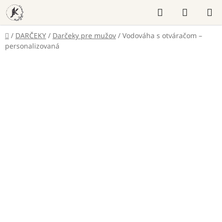
Prejsť
Hľadať
NÁKUP
na
KOŠÍK
obsah
Domov
/
DARČEKY
/
Darčeky pre mužov
/
Vodováha s otváračom –
personalizovaná