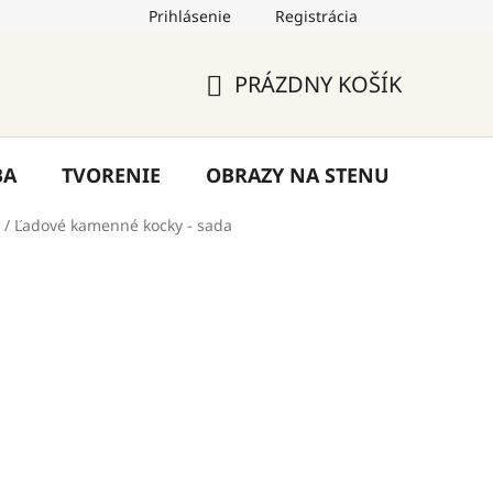
Prihlásenie
Registrácia
by
Hodnotenie obchodu
Blog
Kontakty
PRÁZDNY KOŠÍK
NÁKUPNÝ
KOŠÍK
BA
TVORENIE
OBRAZY NA STENU
VÝPR
/
Ľadové kamenné kocky - sada