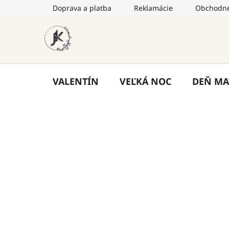
Prejsť
Doprava a platba
Reklamácie
Obchodné
na
obsah
VALENTÍN
VEĽKÁ NOC
DEŇ MA