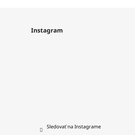
Z
á
Instagram
p
ä
t
i
e
Sledovať na Instagrame