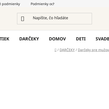
 podmienky
Podmienky ochrany osobných údajov
Služ
TIEK
DARČEKY
DOMOV
DETI
SVAD
Domov
/
DARČEKY
/
Darčeky pre mužov