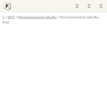
Prejsť
Hľadať
NÁKUP
na
KOŠÍK
obsah
Domov
/
DETI
/
Personalizované tabuľky
/
Personalizovaná tabuľka -
Kvet