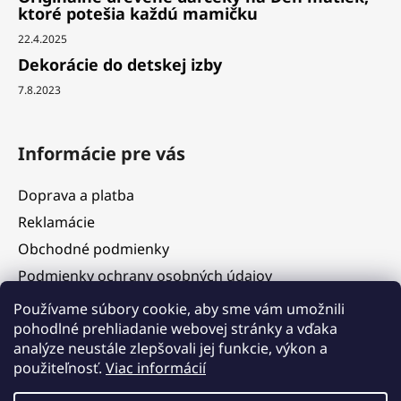
ktoré potešia každú mamičku
22.4.2025
Dekorácie do detskej izby
7.8.2023
Informácie pre vás
Doprava a platba
Reklamácie
Obchodné podmienky
Podmienky ochrany osobných údajov
Služby
Používame súbory cookie, aby sme vám umožnili
pohodlné prehliadanie webovej stránky a vďaka
Hodnotenie obchodu
analýze neustále zlepšovali jej funkcie, výkon a
Blog
použiteľnosť.
Viac informácií
Kontakty