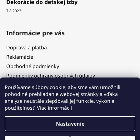
Dekorácie do detskej izby
7.8.2023
Informácie pre vás
Doprava a platba
Reklamácie
Obchodné podmienky
Podmienky ochrany osobných údajov
Služby
Používame súbory cookie, aby sme vám umožnili
pohodlné prehliadanie webovej stránky a vďaka
Hodnotenie obchodu
analýze neustále zlepšovali jej funkcie, výkon a
Blog
použiteľnosť.
Viac informácií
Kontakty
Vážení zákazníci, v termíne 5. 8. – 11. 8. 2026 čerpáme
Nastavenie
dovolenku. V tomto období budú objednávky prijímané, ich
expedícia však bude dočasne pozastavená. Postupné
vybavovanie a odosielanie objednávok začneme od 12. 8. 2026 v
Vytvoril Shoptet