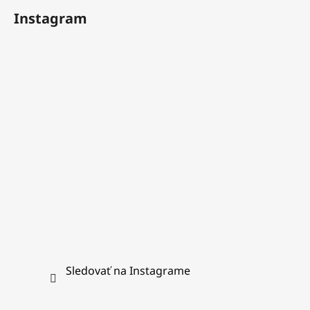
á
Instagram
p
ä
t
i
e
Sledovať na Instagrame