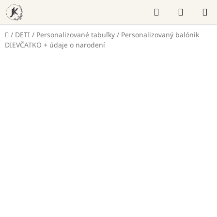
Prejsť
Hľadať
NÁKUP
na
KOŠÍK
obsah
Domov
/
DETI
/
Personalizované tabuľky
/
Personalizovaný balónik
DIEVČATKO + údaje o narodení