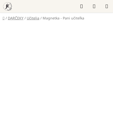
Prejsť
Hľadať
NÁKUP
na
KOŠÍK
obsah
Domov
/
DARČEKY
/
Učitelia
/
Magnetka - Pani učiteľka