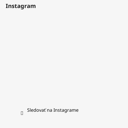
á
Instagram
p
ä
t
i
e
Sledovať na Instagrame