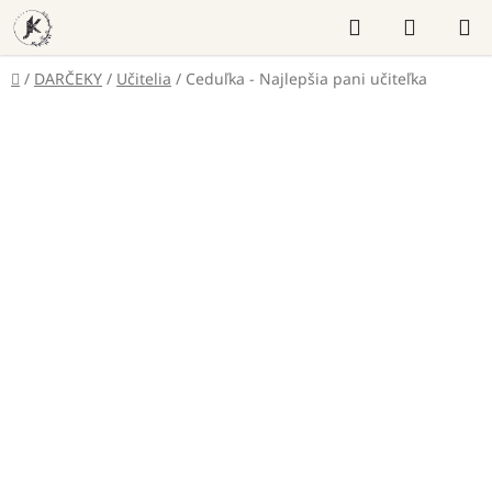
Prejsť
Hľadať
NÁKUP
na
KOŠÍK
obsah
Domov
/
DARČEKY
/
Učitelia
/
Ceduľka - Najlepšia pani učiteľka