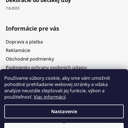
7.8.2023
Informácie pre vás
Doprava a platba
Reklamácie
Obchodné podmienky
Podmienky ochrany osobných údajov
Služby
Používame súbory cookie, aby sme vám umožnili
pohodlné prehliadanie webovej stránky a vďaka
Hodnotenie obchodu
analýze neustále zlepšovali jej funkcie, výkon a
Blog
použiteľnosť.
Viac informácií
Kontakty
Vážení zákazníci, v termíne 5. 8. – 11. 8. 2026 čerpáme
Nastavenie
dovolenku. V tomto období budú objednávky prijímané, ich
expedícia však bude dočasne pozastavená. Postupné
vybavovanie a odosielanie objednávok začneme od 12. 8. 2026 v
Vytvoril Shoptet