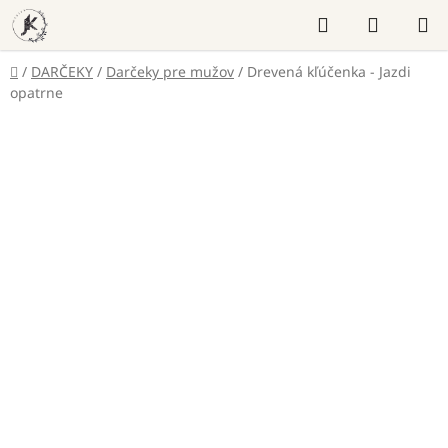
Prejsť
Hľadať
NÁKUP
na
KOŠÍK
obsah
Domov
/
DARČEKY
/
Darčeky pre mužov
/
Drevená kľúčenka - Jazdi
opatrne