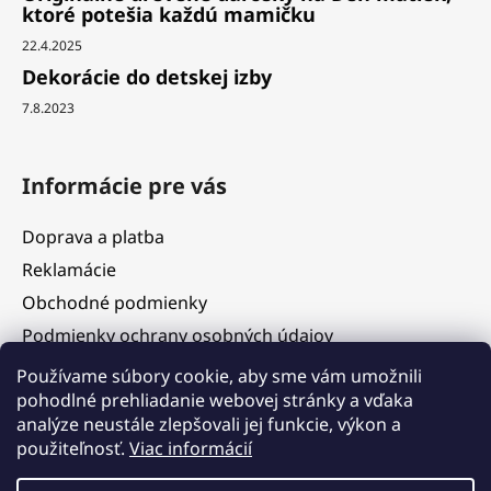
ktoré potešia každú mamičku
22.4.2025
Dekorácie do detskej izby
7.8.2023
Informácie pre vás
Doprava a platba
Reklamácie
Obchodné podmienky
Podmienky ochrany osobných údajov
Služby
Používame súbory cookie, aby sme vám umožnili
pohodlné prehliadanie webovej stránky a vďaka
Hodnotenie obchodu
analýze neustále zlepšovali jej funkcie, výkon a
Blog
použiteľnosť.
Viac informácií
Kontakty
Vážení zákazníci, v termíne 5. 8. – 11. 8. 2026 čerpáme