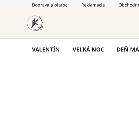
Prejsť
Doprava a platba
Reklamácie
Obchodné
na
obsah
VALENTÍN
VEĽKÁ NOC
DEŇ MA