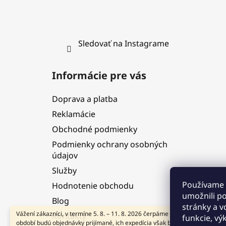
Sledovať na Instagrame
Informácie pre vás
Doprava a platba
Reklamácie
Obchodné podmienky
Podmienky ochrany osobných
údajov
Služby
Používame 
Hodnotenie obchodu
umožnili p
Blog
stránky a v
Vážení zákazníci, v termíne 5. 8. – 11. 8. 2026 čerpáme dovolenku. V tomto
Kontakty
funkcie, vý
období budú objednávky prijímané, ich expedícia však bude dočasne