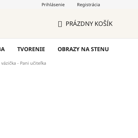
Prihlásenie
Registrácia
by
Hodnotenie obchodu
Blog
Kontakty
PRÁZDNY KOŠÍK
NÁKUPNÝ
KOŠÍK
BA
TVORENIE
OBRAZY NA STENU
VÝPR
 vázička - Pani učiteľka