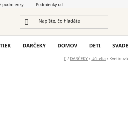
 podmienky
Podmienky ochrany osobných údajov
Služ
TIEK
DARČEKY
DOMOV
DETI
SVAD
Domov
/
DARČEKY
/
Učitelia
/
Kvetinová