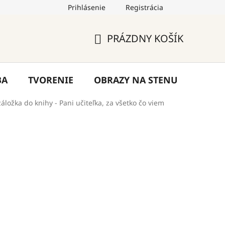
Prihlásenie
Registrácia
by
Hodnotenie obchodu
Blog
Kontakty
PRÁZDNY KOŠÍK
NÁKUPNÝ
KOŠÍK
BA
TVORENIE
OBRAZY NA STENU
VÝPR
áložka do knihy - Pani učiteľka, za všetko čo viem