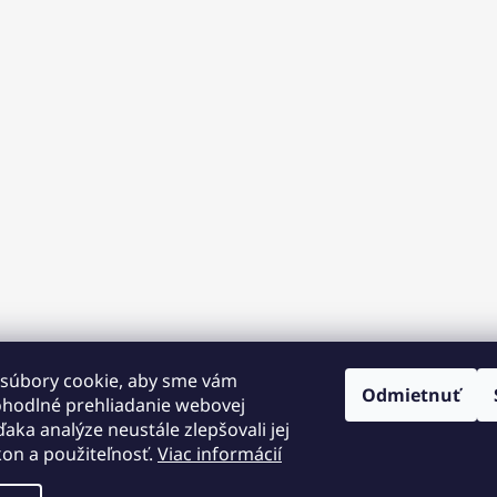
súbory cookie, aby sme vám
Odmietnuť
ohodlné prehliadanie webovej
ďaka analýze neustále zlepšovali jej
kon a použiteľnosť.
Viac informácií
 12.