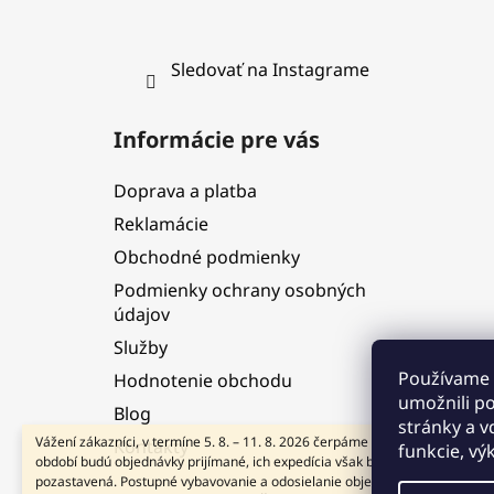
Sledovať na Instagrame
Informácie pre vás
Doprava a platba
Reklamácie
Obchodné podmienky
Podmienky ochrany osobných
údajov
Služby
Používame 
Hodnotenie obchodu
umožnili p
Blog
stránky a v
Vážení zákazníci, v termíne 5. 8. – 11. 8. 2026 čerpáme dovolenku. V tomto
Kontakty
funkcie, vý
období budú objednávky prijímané, ich expedícia však bude dočasne
pozastavená. Postupné vybavovanie a odosielanie objednávok začneme od