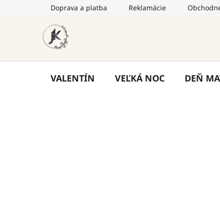
Prejsť
Doprava a platba
Reklamácie
Obchodné
na
obsah
VALENTÍN
VEĽKÁ NOC
DEŇ MA