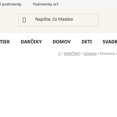
 podmienky
Podmienky ochrany osobných údajov
Služ
TIEK
DARČEKY
DOMOV
DETI
SVAD
Domov
/
DARČEKY
/
Učitelia
/
Drevená z