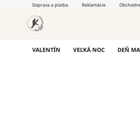
Prejsť
Doprava a platba
Reklamácie
Obchodné
na
obsah
VALENTÍN
VEĽKÁ NOC
DEŇ MA