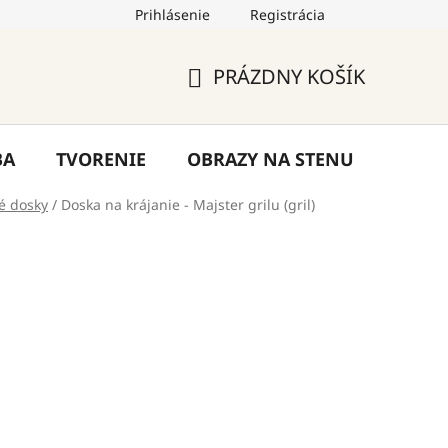
Prihlásenie
Registrácia
by
Hodnotenie obchodu
Blog
Kontakty
PRÁZDNY KOŠÍK
NÁKUPNÝ
KOŠÍK
BA
TVORENIE
OBRAZY NA STENU
VÝPR
é dosky
/
Doska na krájanie - Majster grilu (gril)