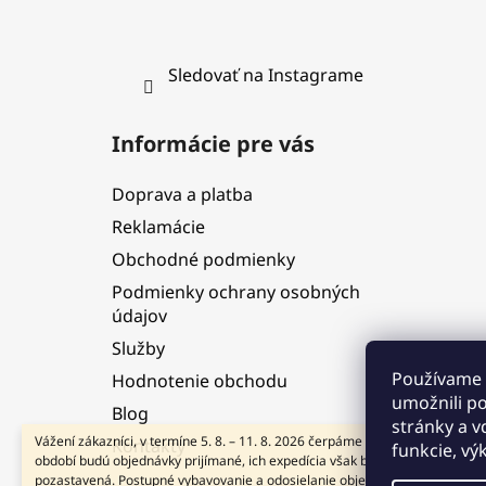
Sledovať na Instagrame
Informácie pre vás
Doprava a platba
Reklamácie
Obchodné podmienky
Podmienky ochrany osobných
údajov
Služby
Používame 
Hodnotenie obchodu
umožnili p
Blog
stránky a v
Vážení zákazníci, v termíne 5. 8. – 11. 8. 2026 čerpáme dovolenku. V tomto
Kontakty
funkcie, vý
období budú objednávky prijímané, ich expedícia však bude dočasne
pozastavená. Postupné vybavovanie a odosielanie objednávok začneme od