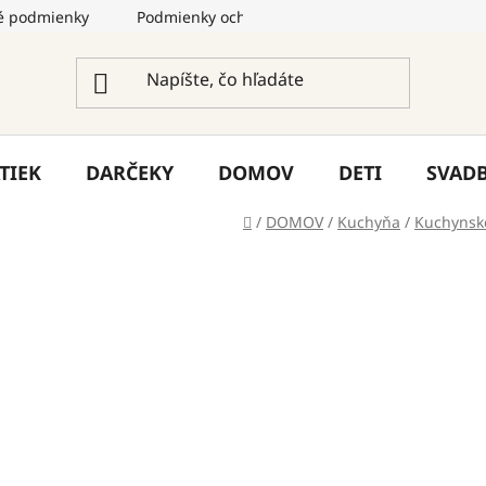
 podmienky
Podmienky ochrany osobných údajov
Služ
TIEK
DARČEKY
DOMOV
DETI
SVAD
Domov
/
DOMOV
/
Kuchyňa
/
Kuchynsk