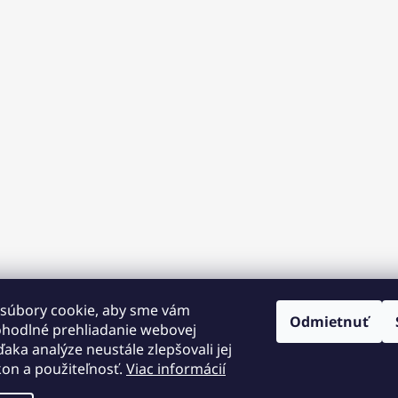
súbory cookie, aby sme vám
Odmietnuť
ohodlné prehliadanie webovej
ďaka analýze neustále zlepšovali jej
kon a použiteľnosť.
Viac informácií
 12.