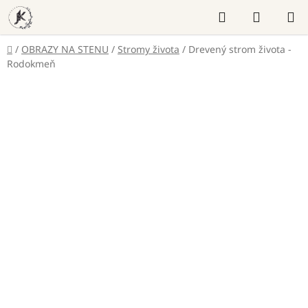
Prejsť
Hľadať
NÁKUP
na
KOŠÍK
obsah
Domov
/
OBRAZY NA STENU
/
Stromy života
/
Drevený strom života -
Rodokmeň