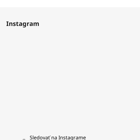
Z
á
Instagram
p
ä
t
i
e
Sledovať na Instagrame