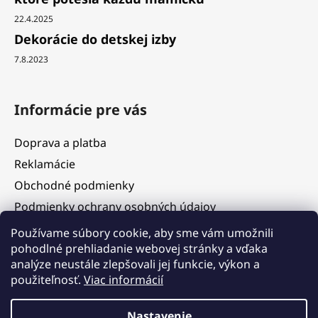
22.4.2025
Dekorácie do detskej izby
7.8.2023
Informácie pre vás
Doprava a platba
Reklamácie
Obchodné podmienky
Podmienky ochrany osobných údajov
Služby
Používame súbory cookie, aby sme vám umožnili
pohodlné prehliadanie webovej stránky a vďaka
Hodnotenie obchodu
analýze neustále zlepšovali jej funkcie, výkon a
Blog
použiteľnosť.
Viac informácií
Kontakty
Vážení zákazníci, v termíne 5. 8. – 11. 8. 2026 čerpáme
Nastavenie