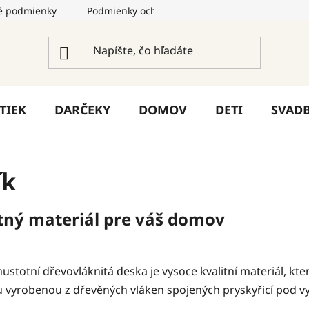
 podmienky
Podmienky ochrany osobných údajov
Služ
TIEK
DARČEKY
DOMOV
DETI
SVAD
ík
itný materiál pre váš domov
stotní dřevovláknitá deska je vysoce kvalitní materiál, kte
 vyrobenou z dřevěných vláken spojených pryskyřicí pod vy