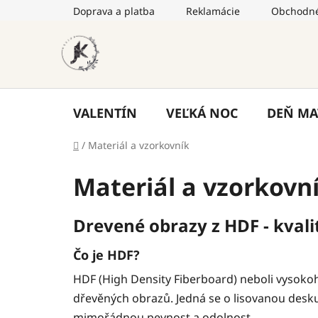
Prejsť
Doprava a platba
Reklamácie
Obchodné
na
obsah
VALENTÍN
VEĽKÁ NOC
DEŇ MA
Domov
/
Materiál a vzorkovník
Materiál a vzorkovn
Drevené obrazy z HDF - kval
Čo je HDF?
HDF (High Density Fiberboard) neboli vysokohu
dřevěných obrazů. Jedná se o lisovanou desku
mimořádnou pevnost a odolnost.