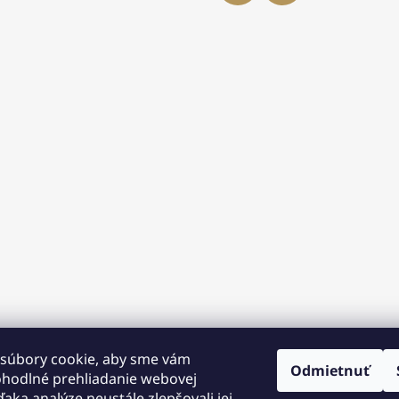
súbory cookie, aby sme vám
Odmietnuť
ohodlné prehliadanie webovej
ďaka analýze neustále zlepšovali jej