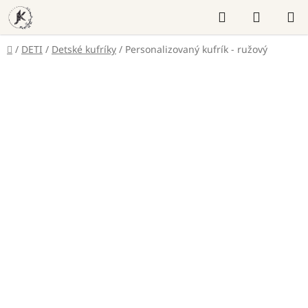
Prejsť
Hľadať
NÁKUP
na
KOŠÍK
obsah
Domov
/
DETI
/
Detské kufríky
/
Personalizovaný kufrík - ružový