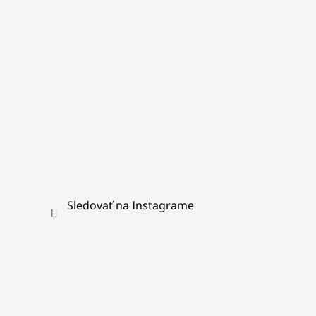
i
e
Sledovať na Instagrame