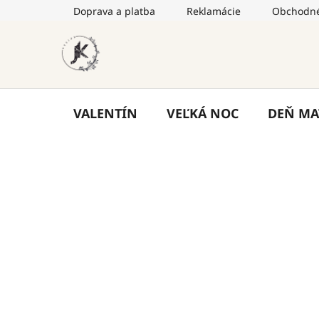
Prejsť
Doprava a platba
Reklamácie
Obchodné
na
obsah
VALENTÍN
VEĽKÁ NOC
DEŇ MA