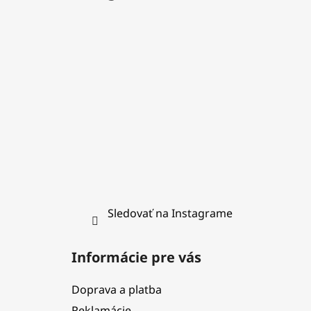
ä
t
i
e
Sledovať na Instagrame
Informácie pre vás
Doprava a platba
Reklamácie