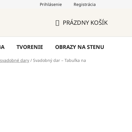
Prihlásenie
Registrácia
by
Hodnotenie obchodu
Blog
Kontakty
PRÁZDNY KOŠÍK
NÁKUPNÝ
KOŠÍK
BA
TVORENIE
OBRAZY NA STENU
VÝPR
 svadobné dary
/
Svadobný dar – Tabuľka na