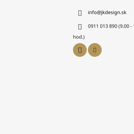
info
@
jkdesign.sk
0911 013 890 (9.00 -
hod.)