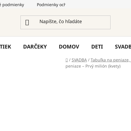
 podmienky
Podmienky ochrany osobných údajov
Služ
TIEK
DARČEKY
DOMOV
DETI
SVAD
Domov
/
SVADBA
/
Tabuľka na peniaze,
peniaze – Prvý milión (kvety)