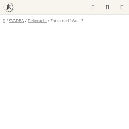
Prejsť
Hľadať
NÁKUP
na
KOŠÍK
obsah
Domov
/
SVADBA
/
Dekorácie
/
Zátka na fľašu - 3