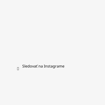
i
e
Sledovať na Instagrame