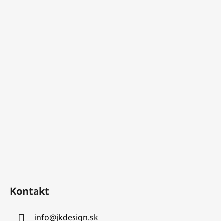
Kontakt
info
@
jkdesign.sk