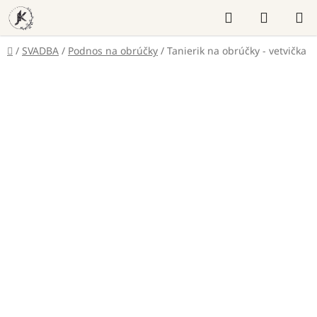
Prejsť
Hľadať
NÁKUP
na
KOŠÍK
obsah
Domov
/
SVADBA
/
Podnos na obrúčky
/
Tanierik na obrúčky - vetvička