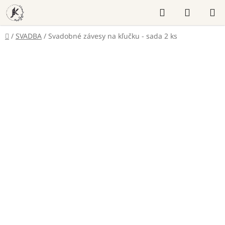
Prejsť
Hľadať
NÁKUP
na
KOŠÍK
obsah
Domov
/
SVADBA
/
Svadobné závesy na kľučku - sada 2 ks