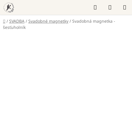
Prejsť
Hľadať
NÁKUP
na
KOŠÍK
obsah
Domov
/
SVADBA
/
Svadobné magnetky
/
Svadobná magnetka -
šesťuholník