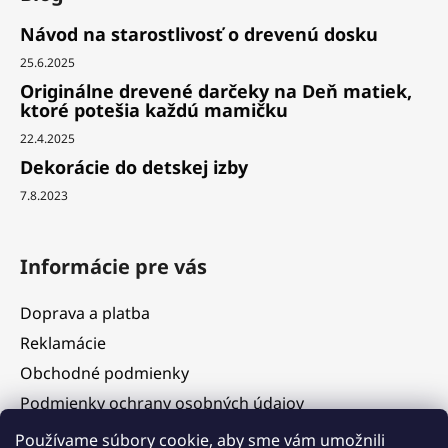
Návod na starostlivosť o drevenú dosku
25.6.2025
Originálne drevené darčeky na Deň matiek,
ktoré potešia každú mamičku
22.4.2025
Dekorácie do detskej izby
7.8.2023
Informácie pre vás
Doprava a platba
Reklamácie
Obchodné podmienky
Podmienky ochrany osobných údajov
Služby
Používame súbory cookie, aby sme vám umožnili