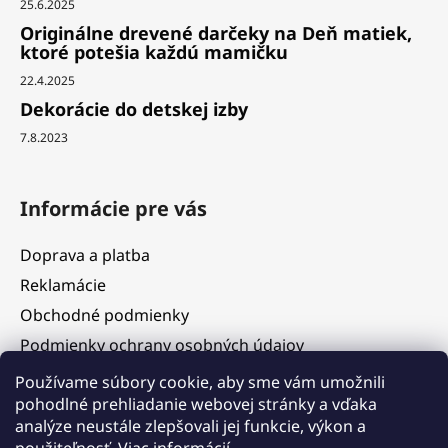
25.6.2025
Originálne drevené darčeky na Deň matiek,
ktoré potešia každú mamičku
22.4.2025
Dekorácie do detskej izby
7.8.2023
Informácie pre vás
Doprava a platba
Reklamácie
Obchodné podmienky
Podmienky ochrany osobných údajov
Služby
Používame súbory cookie, aby sme vám umožnili
pohodlné prehliadanie webovej stránky a vďaka
Hodnotenie obchodu
analýze neustále zlepšovali jej funkcie, výkon a
Blog