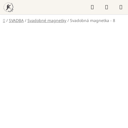
Prejsť
Hľadať
NÁKUP
na
KOŠÍK
obsah
Domov
/
SVADBA
/
Svadobné magnetky
/
Svadobná magnetka - 8