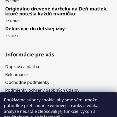
25.6.2025
Originálne drevené darčeky na Deň matiek,
ktoré potešia každú mamičku
22.4.2025
Dekorácie do detskej izby
7.8.2023
Informácie pre vás
Doprava a platba
Reklamácie
Obchodné podmienky
Podmienky ochrany osobných údajov
Služby
Používame súbory cookie, aby sme vám umožnili
pohodlné prehliadanie webovej stránky a vďaka
Hodnotenie obchodu
analýze neustále zlepšovali jej funkcie, výkon a
Blog