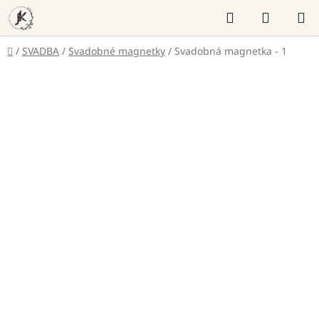
Prejsť
Hľadať
NÁKUP
na
KOŠÍK
obsah
Domov
/
SVADBA
/
Svadobné magnetky
/
Svadobná magnetka - 1