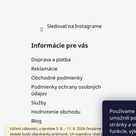
Sledovať na Instagrame
Informácie pre vás
Doprava a platba
Reklamácie
Obchodné podmienky
Podmienky ochrany osobných
údajov
Služby
Používame 
Hodnotenie obchodu
umožnili p
Blog
stránky a v
Vážení zákazníci, v termíne 5. 8. – 11. 8. 2026 čerpáme dovolenku. V tomto
Kontakty
funkcie, vý
období budú objednávky prijímané, ich expedícia však bude dočasne