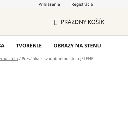
Prihlásenie
Registrácia
by
Hodnotenie obchodu
Blog
Kontakty
PRÁZDNY KOŠÍK
NÁKUPNÝ
KOŠÍK
BA
TVORENIE
OBRAZY NA STENU
VÝPR
ému stolu
/
Pozvánka k svadobnému stolu JELENE