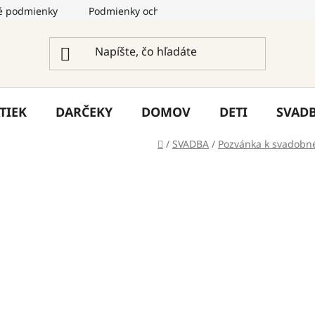
 podmienky
Podmienky ochrany osobných údajov
Služ
TIEK
DARČEKY
DOMOV
DETI
SVAD
Domov
/
SVADBA
/
Pozvánka k svadobn