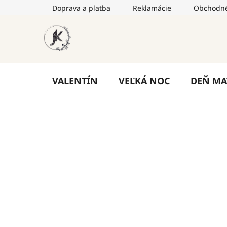
Prejsť
Doprava a platba
Reklamácie
Obchodné
na
obsah
VALENTÍN
VEĽKÁ NOC
DEŇ MA