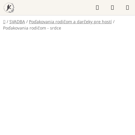
Prejsť
Hľadať
NÁKUP
na
KOŠÍK
obsah
Domov
/
SVADBA
/
Poďakovania rodičom a darčeky pre hostí
/
Poďakovania rodičom - srdce