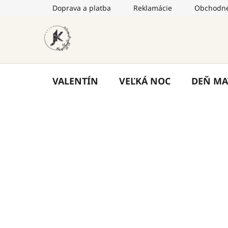
Prejsť
Doprava a platba
Reklamácie
Obchodné
na
obsah
VALENTÍN
VEĽKÁ NOC
DEŇ MA