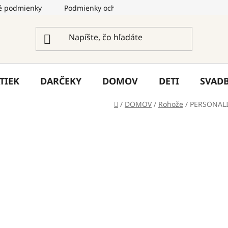
 podmienky
Podmienky ochrany osobných údajov
Služ
TIEK
DARČEKY
DOMOV
DETI
SVAD
Domov
/
DOMOV
/
Rohože
/
PERSONALI