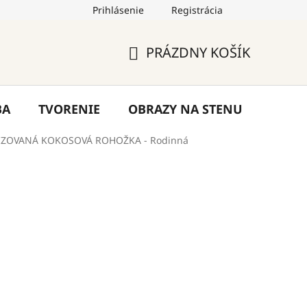
Prihlásenie
Registrácia
by
Hodnotenie obchodu
Blog
Kontakty
PRÁZDNY KOŠÍK
NÁKUPNÝ
KOŠÍK
BA
TVORENIE
OBRAZY NA STENU
VÝPR
ZOVANÁ KOKOSOVÁ ROHOŽKA - Rodinná