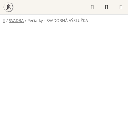
Prejsť
Hľadať
NÁKUP
na
KOŠÍK
obsah
Domov
/
SVADBA
/
Pečiatky - SVADOBNÁ VÝSLUŽKA