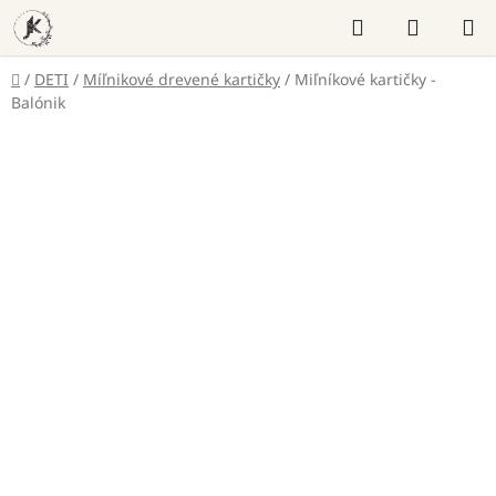
Prejsť
Hľadať
NÁKUP
na
KOŠÍK
obsah
Domov
/
DETI
/
Míľnikové drevené kartičky
/
Miľníkové kartičky -
Balónik